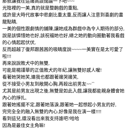
那就讓我在這邊高談闊論一下吧~~~
光陰裡的一美,真的就是整齣戲的重點,
或許是大時代故事中悲劇比重太重,反而讓人注意到喜劇的畫
龍點睛,
一美的個性跟劇情的鋪陳,讓她成為群戲中為令人期待的部分,
說是該憐惜她也好,該祝福她也好,總之她的動向圈動著我看戲
的心情起起伏伏,
反而超越了復邦跟茜茜的吸睛度說~~~~一美實在是太可愛了
啦!!!
再來說說敗犬中的無雙,
可能是楊謹華的正值敗犬的年紀,讓無雙好感人喔!
看著她哭她笑,連我也都跟著邊哭邊笑,
從不接受小男友到敞開心胸,再殺出前男友~~``
尤其是前男友出現之後,無雙是如此入戲,讓我都能親身體會她
內心的掙扎,
跟著她搖擺不定,跟著她落淚,跟著她一起想起小男友的好,
完完全全的融入無雙的內心,好像是我在演一樣!!!!
看到這兒,還沒看出來我支持誰吧?哈哈
因為是最佳女主角嘛!