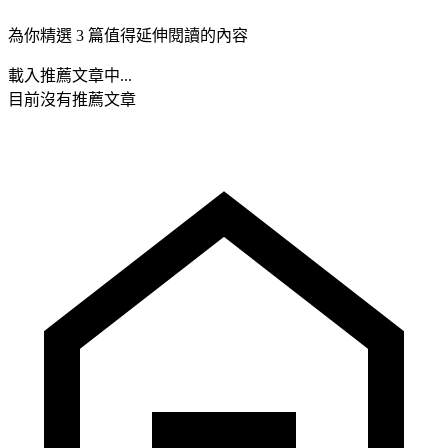
為你精選 3 篇值得延伸閱讀的內容
載入推薦文章中...
目前沒有推薦文章