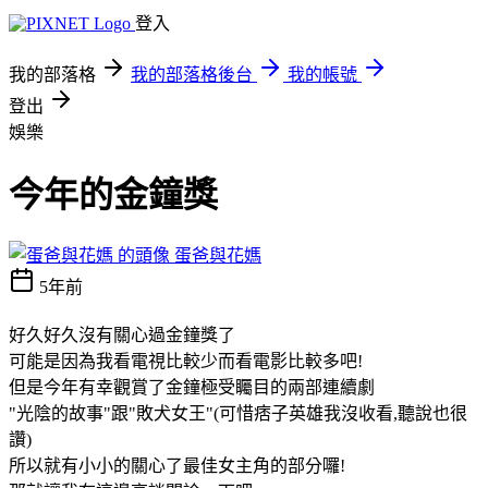
登入
我的部落格
我的部落格後台
我的帳號
登出
娛樂
今年的金鐘獎
蛋爸與花媽
5年前
好久好久沒有關心過金鐘獎了
可能是因為我看電視比較少而看電影比較多吧!
但是今年有幸觀賞了金鐘極受矚目的兩部連續劇
"光陰的故事"跟"敗犬女王"(可惜痞子英雄我沒收看,聽說也很
讚)
所以就有小小的關心了最佳女主角的部分囉!