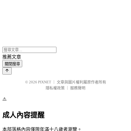
推薦文章
關閉搜尋
© 2026
PIXNET
｜
文章與圖片權利屬原作者所有
隱私權政策
｜
服務聲明
⚠️
成人內容提醒
本部落格內容僅限年滿十八歲者瀏覽。