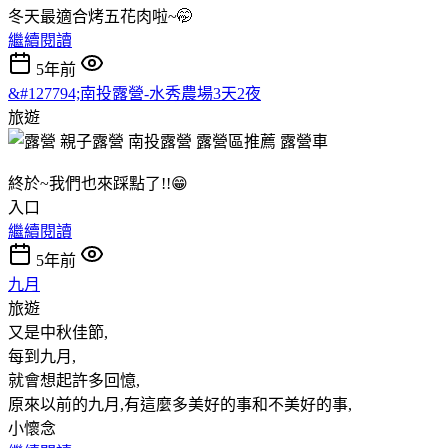
冬天最適合烤五花肉啦~🤭
繼續閱讀
5年前
&#127794;南投露營-水秀農場3天2夜
旅遊
終於~我們也來踩點了!!😁
入口
繼續閱讀
5年前
九月
旅遊
又是中秋佳節,
每到九月,
就會想起許多回憶,
原來以前的九月,有這麼多美好的事和不美好的事,
小懷念