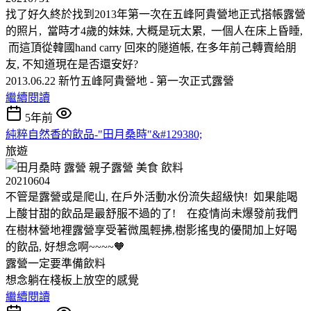
找了好久終於找到2013年第一次在五峰阿貴營地正式搭帳露營
的照片, 當時才4歲的妹妹, 大概是玩太累, 一個人在床上昏睡,
而這頂從韓國hand carry 回來的隧道帳, 在多年前己轉賣給朋
友, 不知道現在是否還安好?
2013.06.22 新竹五峰阿貴營地 - 第一次正式露營
繼續閱讀
5年前
純粹自然香的飲品-"田月桑時"&#129380;
旅遊
20210604
不管是露營或是爬山, 在戶外活動水份流失超級快! 如果能喝
上酸甘甜的飲品是最舒服不過的了! 在疫情尚未爆發前我們
在樹林營地裡露營享受著微風輕拂,樹影搖曳的優閒加上好喝
的飲品, 好想念啊~~~~🧡
露營一定要準備飲料
想念躺在棧板上放空的感覺
繼續閱讀