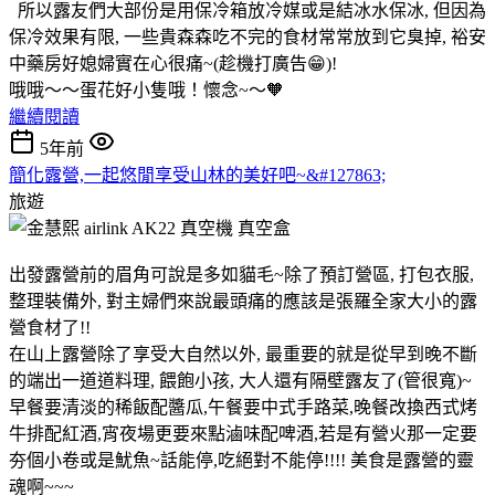
所以露友們大部份是用保冷箱放冷媒或是結冰水保冰, 但因為
保冷效果有限, 一些貴森森吃不完的食材常常放到它臭掉, 裕安
中藥房好媳婦實在心很痛~(趁機打廣告😁)!
哦哦～～蛋花好小隻哦！懷念~～🧡
繼續閱讀
5年前
簡化露營,一起悠閒享受山林的美好吧~&#127863;
旅遊
出發露營前的眉角可說是多如貓毛~除了預訂營區, 打包衣服,
整理裝備外, 對主婦們來說最頭痛的應該是張羅全家大小的露
營食材了!!
在山上露營除了享受大自然以外, 最重要的就是從早到晚不斷
的端出一道道料理, 餵飽小孩, 大人還有隔壁露友了(管很寬)~
早餐要清淡的稀飯配醬瓜,午餐要中式手路菜,晚餐改換西式烤
牛排配紅酒,宵夜場更要來點滷味配啤酒,若是有營火那一定要
夯個小卷或是魷魚~話能停,吃絕對不能停!!!! 美食是露營的靈
魂啊~~~