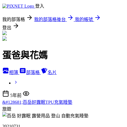
登入
我的部落格
我的部落格後台
我的帳號
登出
蛋爸與花媽
相簿
部落格
名片
5年前
&#128681;百岳好露眠TPU充氣睡墊
旅遊
20210731