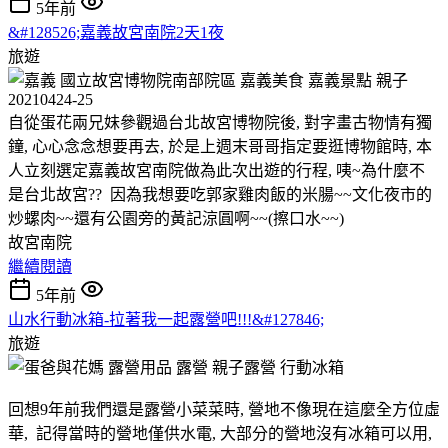
5年前
&#128526;嘉義故宮南院2天1夜
旅遊
20210424-25
自從蛋花兩兄妹參觀過台北故宮博物院後, 對字畫古物情有獨
鐘, 心心念念想要再去, 於是上週末哥哥指定要逛博物館時, 本
人立刻選定嘉義故宮南院做為此次出遊的行程, 咦~為什麼不
是台北故宮?? 因為我想要吃郭家雞肉飯的米腸~~文化夜市的
炒螺肉~~還有公園旁的黃記涼圓啊~~(擦口水~~)
故宮南院
繼續閱讀
5年前
山水行動冰箱-拉著我一起露營吧!!!&#127846;
旅遊
回想9年前我們還是露營小菜菜時, 營地不像現在這麼全方位虛
華, 記得當時的營地僅供水電, 大部分的營地沒有冰箱可以用,