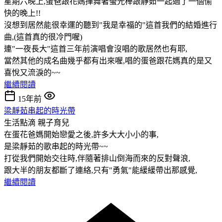
星期六晚上,蛋爸跟花媽揮舞著螢光棒跟靜茹一起過了一個愉
快的晚上!!
沒想到居然能很幸運的聽到"我是幸福的"這首我們的結婚進行
曲,(這首真的很冷門喔)
連"一夜長大"這首三年前演唱會沒唱的歌居然也有耶,
當然其他的成名曲幾乎都有出來喔,唱的蛋爸跟花媽真的是又
喜悅又流淚的~~
繼續閱讀
15年前
梁靜茹串起的時光帶
生活點滴
親子育兒
在蛋花爸媽開始戀愛之後,許多大大小小的事,
是梁靜茹的歌串起的時光帶~~
打從我們開始交往時,伴隨著排山倒海而來的反對聲浪,
跟大半的朋友都斷了連絡,只有"勇氣"能緩緩帶出那感覺,
繼續閱讀