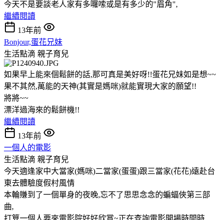
今天不是要談老人家有多囉嗦或是有多少的"眉角",
繼續閱讀
13年前
Bonjour,蛋花兄妹
生活點滴
親子育兒
如果早上能來個鬆餅的話,那可真是美好呀!!蛋花兄妹如是想~~
果不其然,萬能的天神(其實是媽咪)就能實現大家的願望!!
將將~~
漂洋過海來的鬆餅機!!
繼續閱讀
13年前
一個人的電影
生活點滴
親子育兒
今天適逢家中大當家(媽咪)二當家(蛋蛋)跟三當家(花花)遠赴台
東去體驗度假村風情
本輪賺到了一個單身的夜晚,忘不了思思念念的蝙蝠俠第三部
曲,
打算一個人要來電影院好好欣賞~正在查詢電影開場時間時,