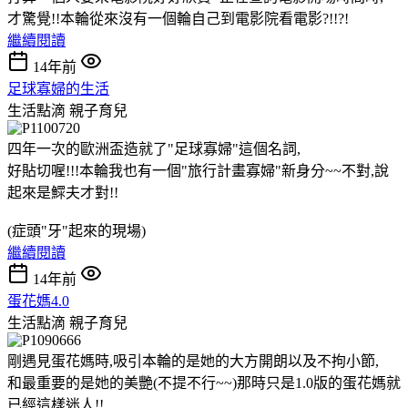
才驚覺!!本輪從來沒有一個輪自己到電影院看電影?!!?!
繼續閱讀
14年前
足球寡婦的生活
生活點滴
親子育兒
四年一次的歐洲盃造就了"足球寡婦"這個名詞,
好貼切喔!!!本輪我也有一個"旅行計畫寡婦"新身分~~不對,說
起來是鰥夫才對!!
(症頭"牙"起來的現場)
繼續閱讀
14年前
蛋花媽4.0
生活點滴
親子育兒
剛遇見蛋花媽時,吸引本輪的是她的大方開朗以及不拘小節,
和最重要的是她的美艷(不提不行~~)那時只是1.0版的蛋花媽就
已經這樣迷人!!