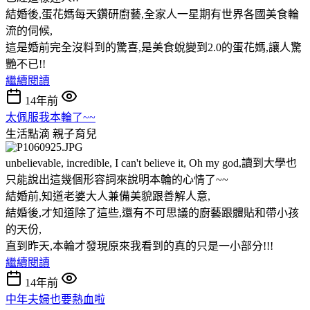
結婚後,蛋花媽每天鑽研廚藝,全家人一星期有世界各國美食輪
流的伺候,
這是婚前完全沒料到的驚喜,是美食蛻變到2.0的蛋花媽,讓人驚
艷不已!!
繼續閱讀
14年前
太佩服我本輪了~~
生活點滴
親子育兒
unbelievable, incredible, I can't believe it, Oh my god,讀到大學也
只能說出這幾個形容詞來說明本輪的心情了~~
結婚前,知道老婆大人兼備美貌跟善解人意,
結婚後,才知道除了這些,還有不可思議的廚藝跟體貼和帶小孩
的天份,
直到昨天,本輪才發現原來我看到的真的只是一小部分!!!
繼續閱讀
14年前
中年夫婦也要熱血啦