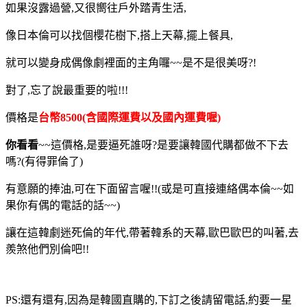
如果沒露過營,又很嚮往戶外踏青生活,
像日本倫可以找個櫻花樹下,搭上天幕,擺上餐具,
就可以變身成偶像劇裡面的主角囉~~是不是很美呀?!
對了,忘了說最重要的啦!!!
價格是
台幣8500(含國際運費以及國內運費喔)
你看看
~~這價格,是要逼死誰呀?是要讓韓國代購都做不下去
嗎?(有得罪倫了)
有意願的捧油,可在下面留言喔!!(或是可直接連絡偶本倫~~如
果你有偶的電話的話~~)
讓在這韓劇迷死倫的年代,帶著韓系的天幕,歐巴歐巴的叫著,去
羨煞他們別倫吧!!
PS:還有還有,因為是韓國直購的,下訂之後請留電話,約要一星