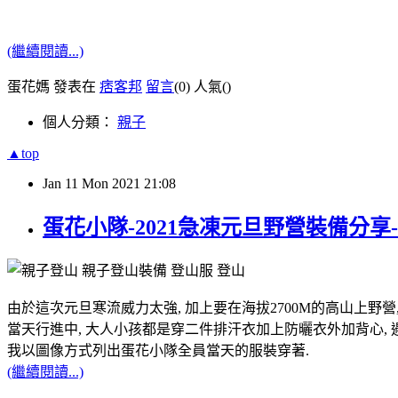
(繼續閱讀...)
蛋花媽 發表在
痞客邦
留言
(0)
人氣(
)
個人分類：
親子
▲top
Jan
11
Mon
2021
21:08
蛋花小隊-2021急凍元旦野營裝備分享
由於這次元旦寒流威力太強, 加上要在海拔2700M的高山上野
當天行進中, 大人小孩都是穿二件排汗衣加上防曬衣外加背心,
我以圖像方式列出蛋花小隊全員當天的服裝穿著.
(繼續閱讀...)