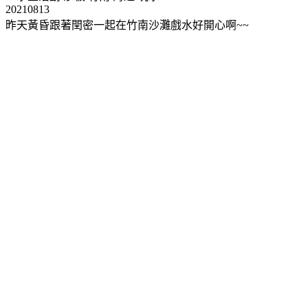
20210813
昨天黃昏跟著閏密一起在竹南沙灘戲水好開心啊~~