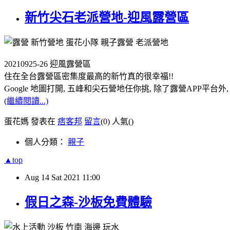
新竹尖石老派營地-迎風露營區
20210925-26 迎風露營區
住在全台露營區密集度最高的新竹真的很幸福!!
Google 地圖打開, 五峰和尖石營地任你挑, 除了露營AP
(繼續閱讀...)
蛋花媽 發表在
痞客邦
留言
(0)
人氣(
)
個人分類：
親子
▲top
Aug
14
Sat
2021
11:00
假日之森-沙板免費體驗