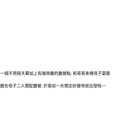
 挑一個不用搭天幕加上有咖啡廳的露營點, 和哥哥來場母子耍廢
, 適合母子二人簡配露營, 於是前一天預定好營地就出發啦~~