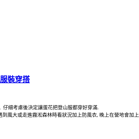
-服裝穿搭
營, 仔細考慮後決定讓蛋花把登山服都穿好穿滿.
 遇到風大或走進霧淞森林時看狀況加上防風衣, 晚上在營地會加上