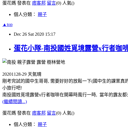
蛋花媽 發表在
痞客邦
留言
(0)
人氣(
)
個人分類：
親子
▲top
Dec
26
Sat
2020
15:17
蛋花小隊-南投國姓覓境露營x行者咖
20201128-29 天氣晴
剛考完試的國中生哥哥, 需要好好的放鬆一下(國中生的課業真的
小旅行吧!
南投國姓覓境露營x行者咖啡在開幕時風行一時, 當年的露友都去過
(繼續閱讀...)
蛋花媽 發表在
痞客邦
留言
(0)
人氣(
)
個人分類：
親子