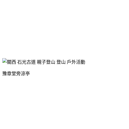
豫章堂旁涼亭