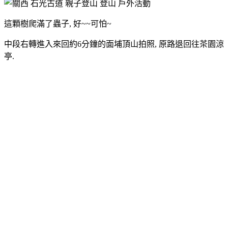
這顆樹爬滿了蟲子, 好~~可怕~
中段右轉進入來回約6分鐘的面埔頂山拍照, 原路退回往茶園涼
亭.