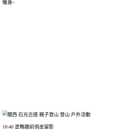
暖身~
10:40 塗鴨牆前俏皮留影