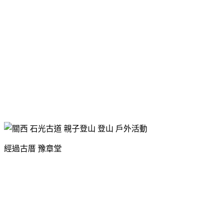
經過古厝 豫章堂