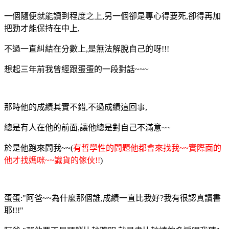
一個隨便就能讀到程度之上,另一個卻是專心得要死,卻得再加
把勁才能保持在中上,
不過一直糾結在分數上,是無法解脫自己的呀!!!
想起三年前我曾經跟蛋蛋的一段對話~~~
那時他的成績其實不錯,不過成績這回事,
總是有人在他的前面,讓他總是對自己不滿意~~
於是他跑來問我~~(
有哲學性的問題他都會來找我~~實際面的
他才找媽咪~~識貨的傢伙!!
)
蛋蛋:"阿爸~~為什麼那個誰,成績一直比我好?我有很認真讀書
耶!!!"