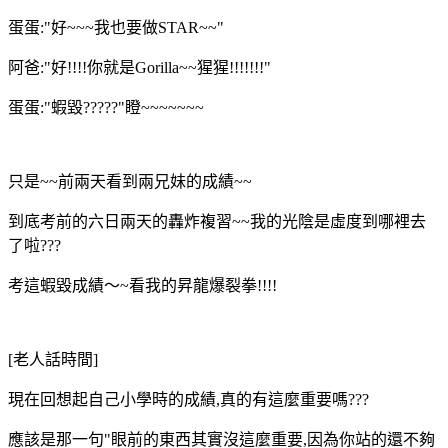
蛋蛋:"好~~~我也要做STAR~~"
阿爸:"好!!!!你就是Gorilla~~猩猩!!!!!!!"
蛋蛋:"蝦毀?????"瞪~~~~~~~
只是~~前兩天看到兩兄妹的成績~~
到底考前的六日兩天的轟炸複習~~我的光陰是虛度到哪裡去
了啦???
考這蝦毀成績～~看我的昇龍爆裂拳!!!!
[老人話時間]
現在回想起自己小學時的成績,真的有這麼重要嗎???
應該是那一句"眼前的東西其實沒這麼重要,因為你站的還不夠