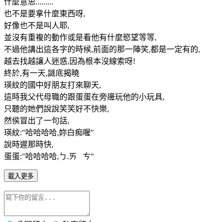
什麼意思.........
也不是要拿什麼東西呀,
好像也不是叫人耶,
並沒有重複的動作或是看他有什麼慾望等等,
不過他講出這各字的時候,前面的那一陣笑,都是一定有的,
越去找越讓人迷惑,因為根本沒線索呀!
終於,有一天,謎底揭曉
瑛紋的國中好朋友打來聊天,
這時我父代母職的跟蛋蛋在旁邊玩他的小玩具,
只聽的她們說說笑笑好不快樂,
然侯冒出了一句話,
瑛紋:"哈哈哈哈,妳白痴喔"
說時遲那時快,
蛋蛋:"哈哈哈哈,ㄅ.ㄞ ㄘ"
載入更多