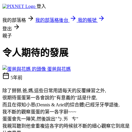
登入
我的部落格
我的部落格後台
我的帳號
登出
親子
令人期待的發展
蛋爸與花媽
5年前
除了掰掰,爸,媽,這些日常用語每天的反覆練習之外,
很期待蛋蛋第一各會說的"有意義的"話是什麼,
而且在得知小恩(Dennis & Ariel的綜合體)已經牙牙學語後,
我不斷的觀察蛋蛋的第一各字辭~~~
蛋蛋會先一陣笑,然後說出"ㄅ.ㄞ ㄘ"
我親耳聽到他會重複這各字的時候就不斷的細心觀察它到底是